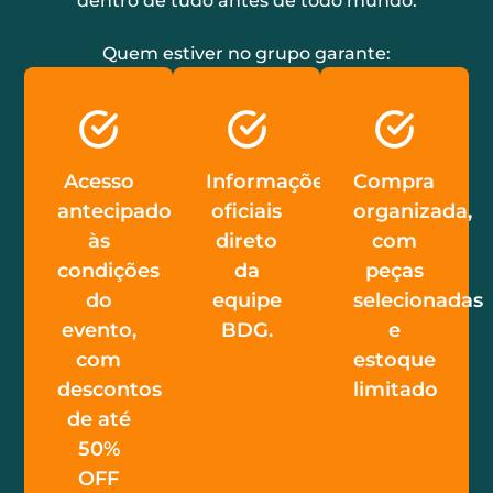
dentro de tudo antes de todo mundo.
Quem estiver no grupo garante:
Acesso
Informações
Compra
antecipado
oficiais
organizada,
às
direto
com
condições
da
peças
do
equipe
selecionadas
evento,
BDG.
e
com
estoque
descontos
limitado
de até
50%
OFF