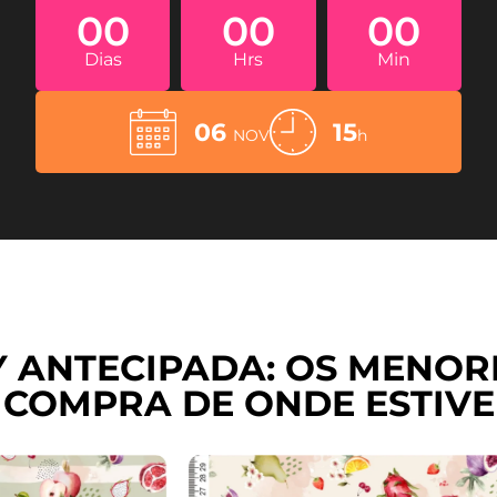
00
00
00
Dias
Hrs
Min
06
15
NOV
h
Y ANTECIPADA: OS MENOR
 COMPRA DE ONDE ESTIVE