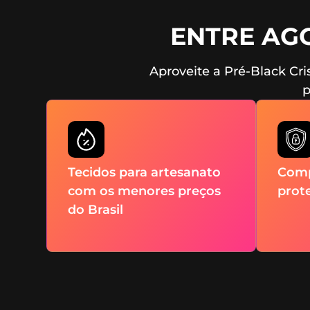
ENTRE AG
Aproveite a Pré-Black Cri
p
Tecidos para artesanato
Comp
com os menores preços
prot
do Brasil