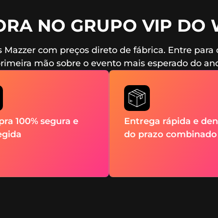
ORA NO GRUPO VIP DO
s Mazzer com preços direto de fábrica. Entre par
rimeira mão sobre o evento mais esperado do an
ra 100% segura e
Entrega rápida e den
egida
do prazo combinado