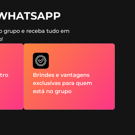
 WHATSAPP
a o grupo e receba tudo em
o!
tro
Brindes e vantagens
exclusivas para quem
está no grupo