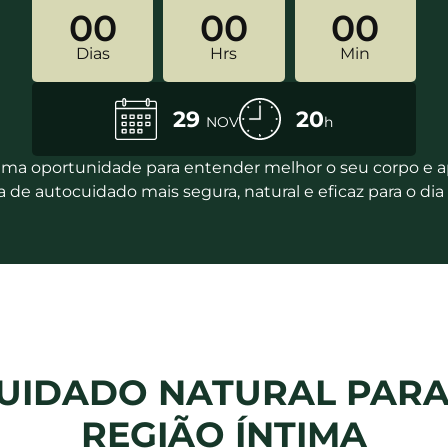
00
00
00
Dias
Hrs
Min
29
20
NOV
h
Uma oportunidade para entender melhor o seu corpo e 
a de autocuidado mais segura, natural e eficaz
para o dia 
UIDADO NATURAL PARA 
REGIÃO ÍNTIMA