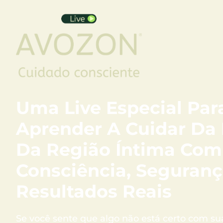
Uma Live Especial Par
Aprender A Cuidar Da 
Da Região Íntima Com
Consciência, Seguranç
Resultados Reais
Se você sente que algo não está certo com su