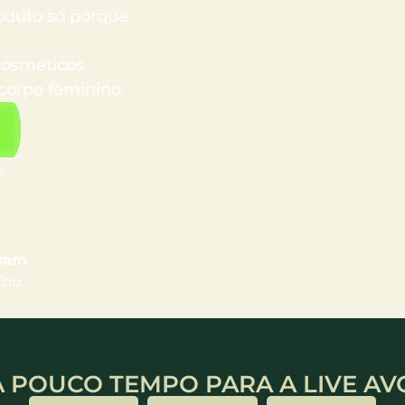
roduto só porque
cosméticos
 corpo feminino
e
gram
upo
.
A POUCO TEMPO PARA A LIVE AV