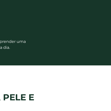
aprender uma
a dia.
PELE E