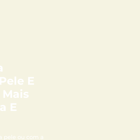
a
Pele E
 Mais
a E
a pele ou com a