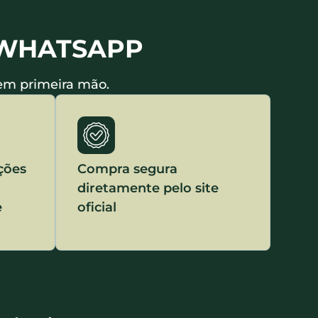
 WHATSAPP
 em primeira mão.
ções
Compra segura
diretamente pelo site
e
oficial