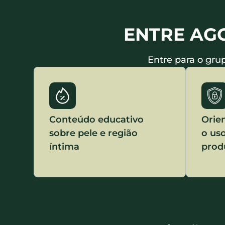
ENTRE AG
Entre para o gru
Conteúdo educativo
Orien
sobre pele e região
o us
íntima
prod