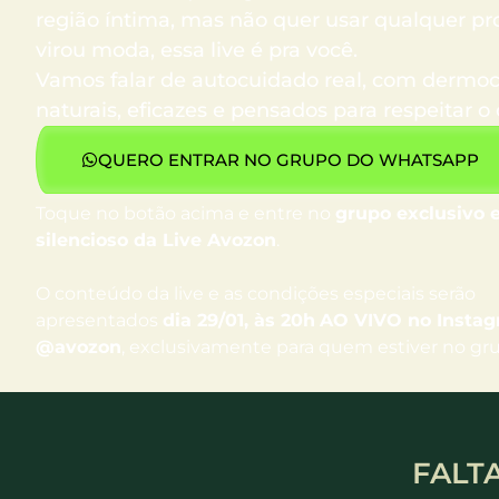
região íntima, mas não quer usar qualquer p
virou moda, essa live é pra você.
Vamos falar de autocuidado real, com dermo
naturais, eficazes e pensados para respeitar o
QUERO ENTRAR NO GRUPO DO WHATSAPP
Toque no botão acima e entre no
grupo exclusivo 
silencioso
da Live Avozon
.
O conteúdo da live e as condições especiais serão
apresentados
dia 29/01, às 20h
AO VIVO no Insta
@avozon
, exclusivamente
para quem estiver no gr
FALT