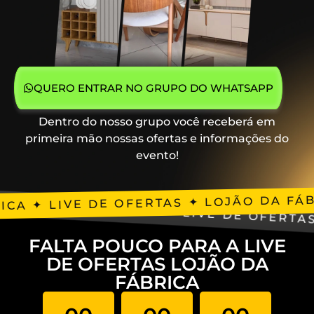
QUERO ENTRAR NO GRUPO DO WHATSAPP
Dentro do nosso grupo você receberá em
primeira mão nossas ofertas e informações do
evento!
ICA ✦ LIVE DE OFERTAS ✦ LOJÃO DA FÁ
✦ LOJÃO DA FÁBRICA ✦ LIVE DE OFERTA
FALTA POUCO PARA A LIVE
DE OFERTAS LOJÃO DA
FÁBRICA