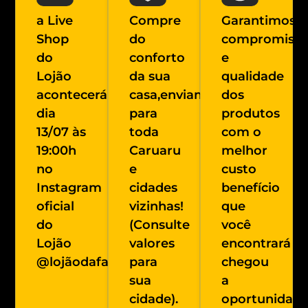
a Live
Compre
Garantimos
Shop
do
compromiss
do
conforto
e
Lojão
da sua
qualidade
acontecerá
casa,enviamos
dos
dia
para
produtos
13/07 às
toda
com o
19:00h
Caruaru
melhor
no
e
custo
Instagram
cidades
benefício
oficial
vizinhas!
que
do
(Consulte
você
Lojão
valores
encontrará
@lojãodafabricamoveis
para
chegou
sua
a
cidade).
oportunidad