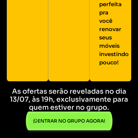
perfeita
pra
você
renovar
seus
móveis
investindo
pouco!
As ofertas serão reveladas no dia
13/07, às 19h, exclusivamente para
quem estiver no grupo.
ENTRAR NO GRUPO AGORA!