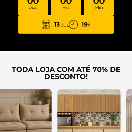
00
00
00
Dias
Hrs
Min
13
19
JUL
h
TODA LOJA COM ATÉ 70% DE
DESCONTO!