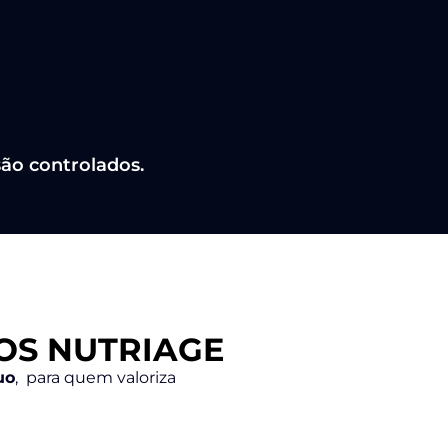
são controlados.
OS NUTRIAGE
uo
, para quem valoriza