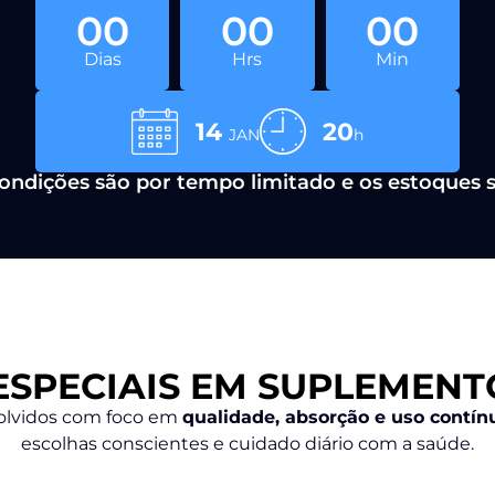
00
00
00
Dias
Hrs
Min
14
20
JAN
h
ondições são por tempo limitado e os estoques 
ESPECIAIS EM SUPLEMENT
lvidos com foco em
qualidade, absorção e uso contín
escolhas conscientes
e cuidado diário com a saúde.