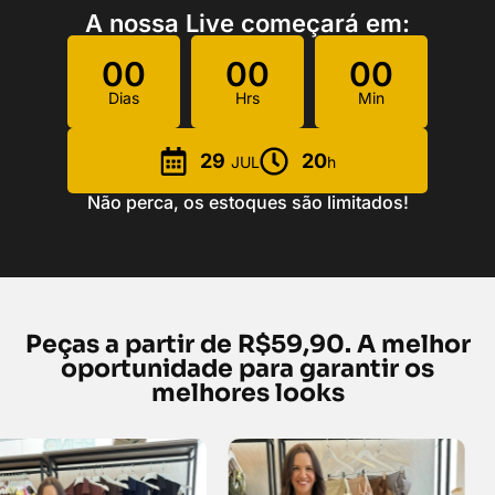
A nossa Live começará em:
00
00
00
Dias
Hrs
Min
29
20
JUL
h
Não perca, os estoques são limitados!
Peças a partir de R$59,90. A melhor
oportunidade para garantir os
melhores looks