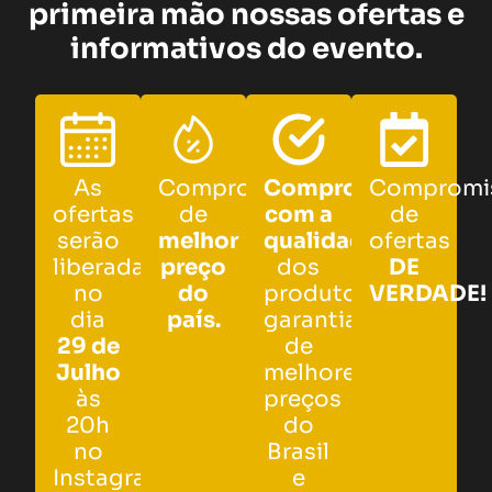
primeira mão nossas ofertas e
informativos do evento.
As
Compromisso
Compromisso
Compromi
ofertas
de
com a
de
serão
melhor
qualidade
ofertas
liberadas
preço
dos
DE
no
do
produtos,
VERDADE!
dia
país.
garantia
29 de
de
Julho
melhores
às
preços
20h
do
no
Brasil
Instagram.
e