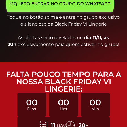
QUERO ENTRAR NO GRUPO DO WHATSAPP
Toque no botão acima e entre no grupo exclusivo
e
silencioso da Black Friday Vi Lingerie
As ofertas serão reveladas no
dia 11/11, às
20h
exclusivamente para quem estiver no grupo!
FALTA POUCO TEMPO PARA A
NOSSA BLACK FRIDAY VI
LINGERIE:
00
00
00
Dias
Hrs
Min
11
20
NOV
h