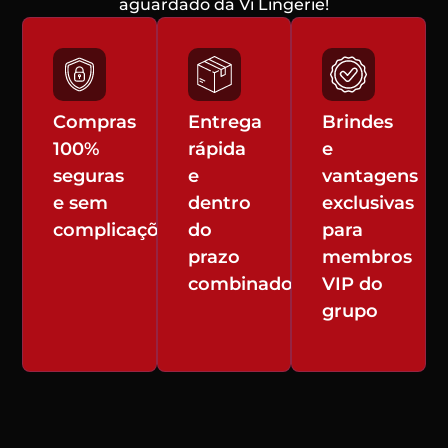
aguardado da Vi Lingerie!
Compras
Entrega
Brindes
100%
rápida
e
seguras
e
vantagens
e sem
dentro
exclusivas
complicações
do
para
prazo
membros
combinado
VIP do
grupo